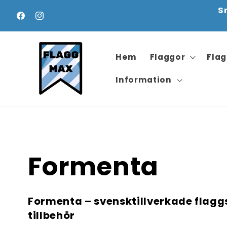
vidare
S
till
Facebook
Instagram
innehåll
Hem
Flaggor
Fla
Information
P
Formenta
r
Formenta – svensktillverkade flagg
tillbehör