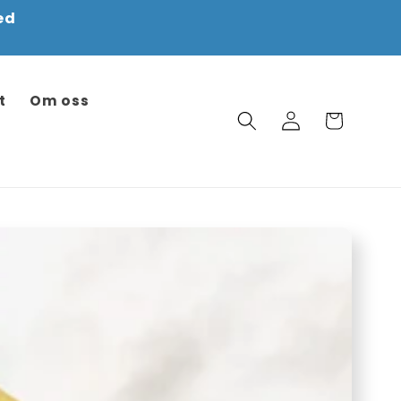
ed
t
Om oss
Logga
Varukorg
in