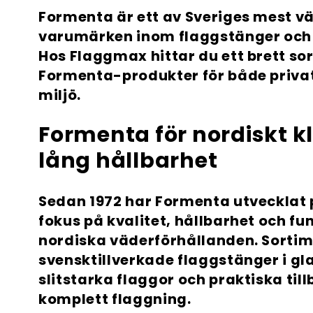
o
Formenta är ett av Sveriges mest v
d
varumärken inom flaggstänger och f
Hos Flaggmax hittar du ett brett so
Formenta
-produkter för både privat
u
miljö.
k
Formenta för nordiskt k
lång hållbarhet
t
Sedan 1972 har
Formenta
utvecklat
s
fokus på kvalitet, hållbarhet och fun
nordiska väderförhållanden. Sorti
e
svensktillverkade flaggstänger i gla
slitstarka flaggor och praktiska till
r
komplett flaggning.