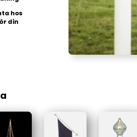
nta
hos
ör din
ta