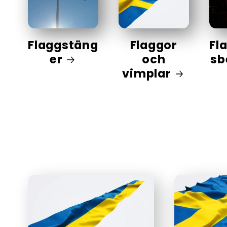
Flaggstäng
Flaggor
Fl
er
och
sb
vimplar