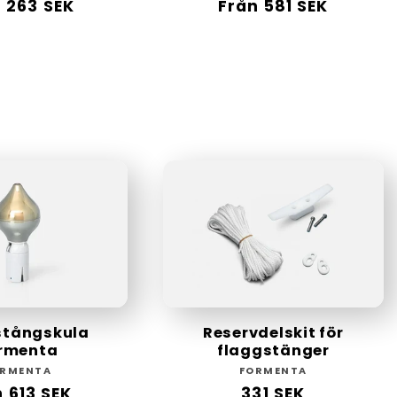
narie
 263 SEK
Ordinarie
Från 581 SEK
pris
stångskula
Reservdelskit för
rmenta
flaggstänger
Säljare:
Säljare:
ORMENTA
FORMENTA
inarie
 613 SEK
Ordinarie
331 SEK