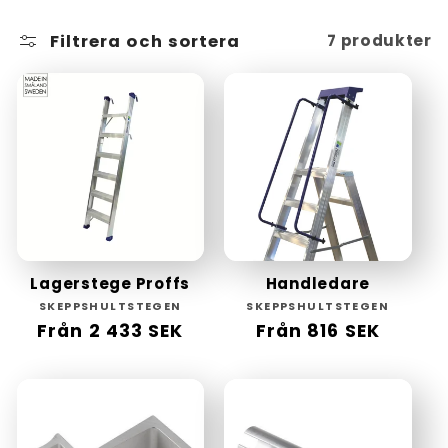
Filtrera och sortera
7 produkter
Lagerstege Proffs
Handledare
Säljare:
Säljare:
SKEPPSHULTSTEGEN
SKEPPSHULTSTEGEN
Ordinarie
Från 2 433 SEK
Ordinarie
Från 816 SEK
pris
pris