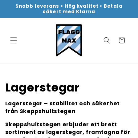
vidare
Snabb leverans • Hög kvalitet • Betala
till
säkert med Klarna
innehåll
Varukorg
P
Lagerstegar
r
Lagerstegar – stabilitet och säkerhet
från Skeppshultstegen
o
Skeppshultstegen erbjuder ett brett
d
sortiment av lagerstegar, framtagna för