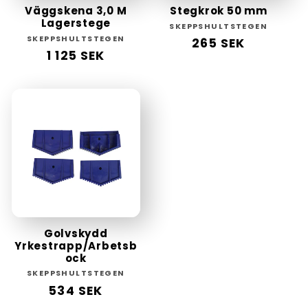
Väggskena 3,0 M
Stegkrok 50 mm
Lagerstege
Säljare:
SKEPPSHULTSTEGEN
Säljare:
SKEPPSHULTSTEGEN
Ordinarie
265 SEK
Ordinarie
1 125 SEK
pris
pris
Golvskydd
Yrkestrapp/Arbetsb
ock
Säljare:
SKEPPSHULTSTEGEN
Ordinarie
534 SEK
pris