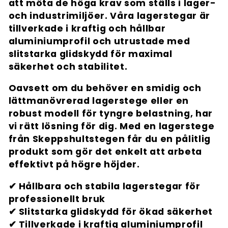
att möta de höga krav som ställs i lager-
u
och industrimiljöer. Våra lagerstegar är
k
tillverkade i kraftig och hållbar
aluminiumprofil och utrustade med
t
slitstarka glidskydd för maximal
säkerhet och stabilitet.
s
Oavsett om du behöver en smidig och
e
lättmanövrerad lagerstege eller en
robust modell för tyngre belastning, har
r
vi rätt lösning för dig. Med en lagerstege
från Skeppshultstegen får du en pålitlig
i
produkt som gör det enkelt att arbeta
effektivt på högre höjder.
e
✔ Hållbara och stabila lagerstegar för
:
professionellt bruk
✔ Slitstarka glidskydd för ökad säkerhet
✔ Tillverkade i kraftig aluminiumprofil