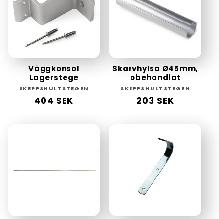
Väggkonsol
Skarvhylsa Ø45mm,
Lagerstege
obehandlat
Säljare:
Säljare:
SKEPPSHULTSTEGEN
SKEPPSHULTSTEGEN
Ordinarie
404 SEK
Ordinarie
203 SEK
pris
pris