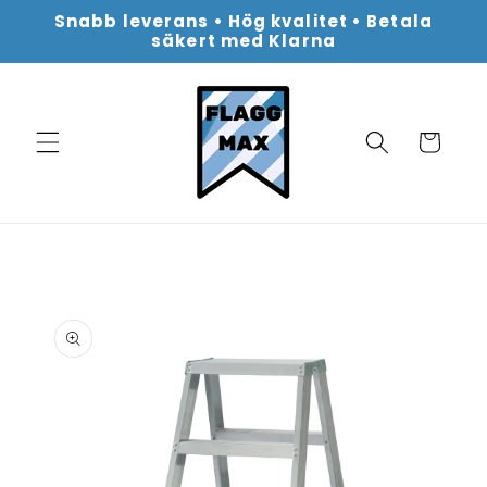
vidare
Snabb leverans • Hög kvalitet • Betala
till
säkert med Klarna
innehåll
Varukorg
vidare till
oduktinformation