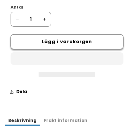
Antal
Minska
Öka
kvantitet
kvantitet
för
för
Trappstege
Lägg i varukorgen
Trappstege
Proffs
Proffs
dubbel
dubbel
Dela
Beskrivning
Frakt information